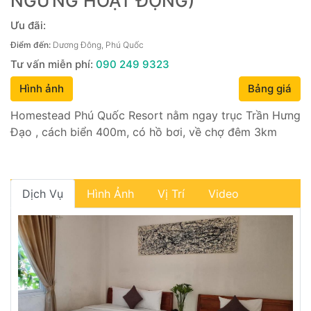
NGƯNG HOẠT ĐỘNG)
Ưu đãi:
Điểm đến:
Dương Đông, Phú Quốc
Tư vấn miễn phí:
090 249 9323
Hình ảnh
Bảng giá
Homestead Phú Quốc Resort nằm ngay trục Trần Hưng
Đạo , cách biển 400m, có hồ bơi, về chợ đêm 3km
Dịch Vụ
Hình Ảnh
Vị Trí
Video