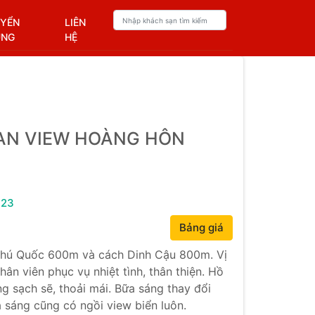
YỂN
LIÊN
ỤNG
HỆ
AN VIEW HOÀNG HÔN
323
Bảng giá
Phú Quốc 600m và cách Dinh Cậu 800m. Vị
hân viên phục vụ nhiệt tình, thân thiện. Hồ
ng sạch sẽ, thoải mái. Bữa sáng thay đổi
 sáng cũng có ngồi view biển luôn.