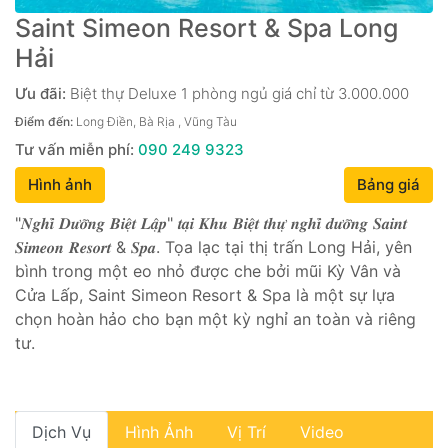
Saint Simeon Resort & Spa Long
Hải
Ưu đãi:
Biệt thự Deluxe 1 phòng ngủ giá chỉ từ 3.000.000
Điểm đến:
Long Điền, Bà Rịa , Vũng Tàu
Tư vấn miễn phí:
090 249 9323
Hình ảnh
Bảng giá
"𝑵𝒈𝒉𝒊̉ 𝑫𝒖̛𝒐̛̃𝒏𝒈 𝑩𝒊𝒆̣̂𝒕 𝑳𝒂̣̂𝒑" 𝒕𝒂̣𝒊 𝑲𝒉𝒖 𝑩𝒊𝒆̣̂𝒕 𝒕𝒉𝒖̛̣ 𝒏𝒈𝒉𝒊̉ 𝒅𝒖̛𝒐̛̃𝒏𝒈 𝑺𝒂𝒊𝒏𝒕
𝑺𝒊𝒎𝒆𝒐𝒏 𝑹𝒆𝒔𝒐𝒓𝒕 & 𝑺𝒑𝒂. Tọa lạc tại thị trấn Long Hải, yên
bình trong một eo nhỏ được che bởi mũi Kỳ Vân và
Cửa Lấp, Saint Simeon Resort & Spa là một sự lựa
chọn hoàn hảo cho bạn một kỳ nghỉ an toàn và riêng
tư.
Dịch Vụ
Hình Ảnh
Vị Trí
Video