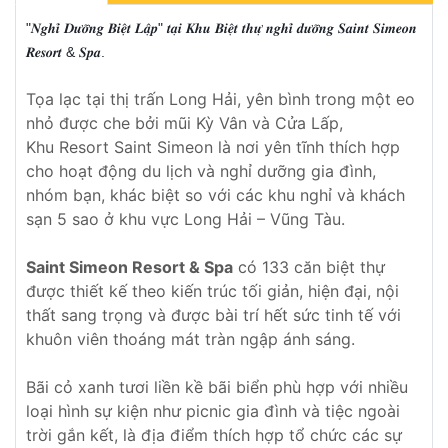
"𝑵𝒈𝒉𝒊̉ 𝑫𝒖̛𝒐̛̃𝒏𝒈 𝑩𝒊𝒆̣̂𝒕 𝑳𝒂̣̂𝒑" 𝒕𝒂̣𝒊 𝑲𝒉𝒖 𝑩𝒊𝒆̣̂𝒕 𝒕𝒉𝒖̛̣ 𝒏𝒈𝒉𝒊̉ 𝒅𝒖̛𝒐̛̃𝒏𝒈 𝑺𝒂𝒊𝒏𝒕 𝑺𝒊𝒎𝒆𝒐𝒏
𝑹𝒆𝒔𝒐𝒓𝒕 & 𝑺𝒑𝒂.
Tọa lạc tại thị trấn Long Hải, yên bình trong một eo
nhỏ được che bởi mũi Kỳ Vân và Cửa Lấp,
Khu Resort Saint Simeon là nơi yên tĩnh thích hợp
cho hoạt động du lịch và nghỉ dưỡng gia đình,
nhóm bạn, khác biệt so với các khu nghỉ và khách
sạn 5 sao ở khu vực Long Hải – Vũng Tàu.
Saint Simeon Resort & Spa
có 133 căn biệt thự
được thiết kế theo kiến trúc tối giản, hiện đại, nội
thất sang trọng và được bài trí hết sức tinh tế với
khuôn viên thoáng mát tràn ngập ánh sáng.
Bãi cỏ xanh tươi liền kề bãi biển phù hợp với nhiều
loại hình sự kiện như picnic gia đình và tiệc ngoài
trời gắn kết, là địa điểm thích hợp tổ chức các sự